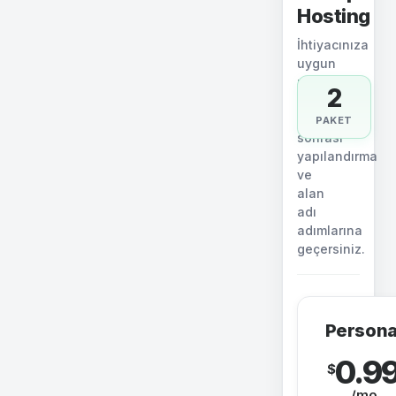
Hosting
İhtiyacınıza
uygun
paketi
2
seçin.
Sipariş
PAKET
sonrası
yapılandırma
ve
alan
adı
adımlarına
geçersiniz.
Persona
0.9
$
/mo