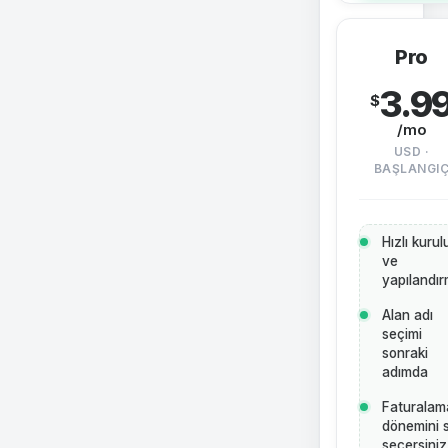
Pro
3.9
$
/mo
USD ·
BAŞLANGI
Hızlı kuru
ve
yapılandı
Alan adı
seçimi
sonraki
adımda
Faturalam
dönemini s
seçersiniz