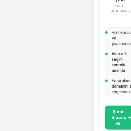
USD ·
BAŞLANGI
Hızlı kuru
ve
yapılandı
Alan adı
seçimi
sonraki
adımda
Faturalam
dönemini s
seçersiniz
Şimdi
Sipariş
Ver