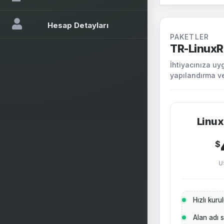
Hesap Detayları
PAKETLER
TR-LinuxR
İhtiyacınıza uy
yapılandırma ve
Linux
$
U
Hızlı kur
Alan adı 