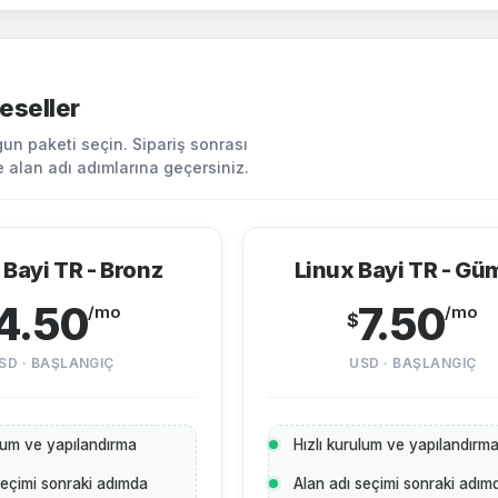
eseller
gun paketi seçin. Sipariş sonrası
 alan adı adımlarına geçersiniz.
 Bayi TR - Bronz
Linux Bayi TR - Gü
4.50
7.50
/mo
/mo
$
SD · BAŞLANGIÇ
USD · BAŞLANGIÇ
ulum ve yapılandırma
Hızlı kurulum ve yapılandırm
seçimi sonraki adımda
Alan adı seçimi sonraki adım