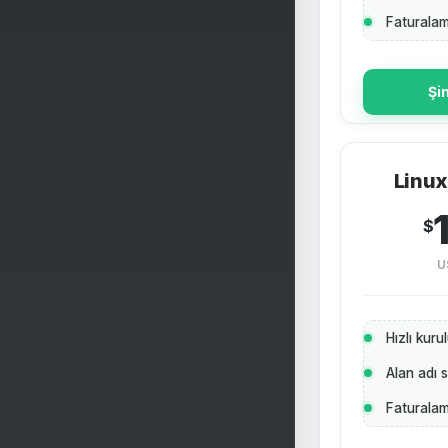
Faturalam
Şi
Linux
$
U
Hızlı kur
Alan adı 
Faturalam