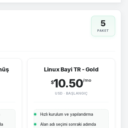
5
PAKET
müş
Linux Bayi TR - Gold
10.50
/mo
$
USD · BAŞLANGIÇ
a
Hızlı kurulum ve yapılandırma
da
Alan adı seçimi sonraki adımda