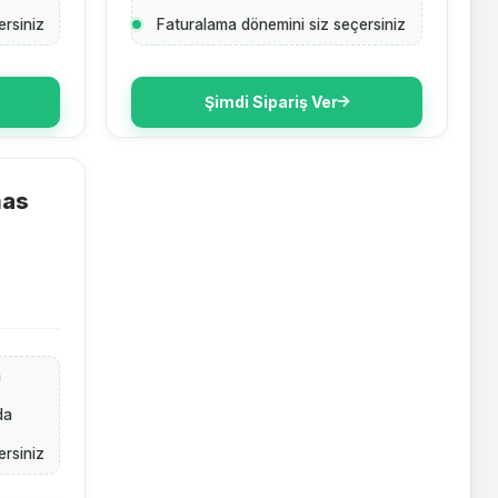
ersiniz
Faturalama dönemini siz seçersiniz
Şimdi Sipariş Ver
mas
a
da
ersiniz