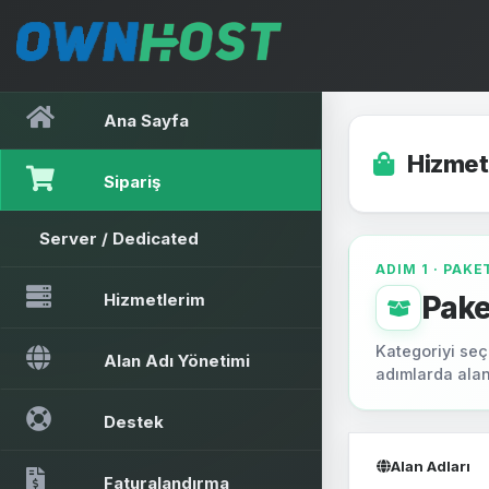
Ana Sayfa
Hizmet 
Sipariş
Server / Dedicated
ADIM 1 · PAKE
Hizmetlerim
Pake
Kategoriyi seçi
Alan Adı Yönetimi
adımlarda alan
Destek
Alan Adları
Faturalandırma