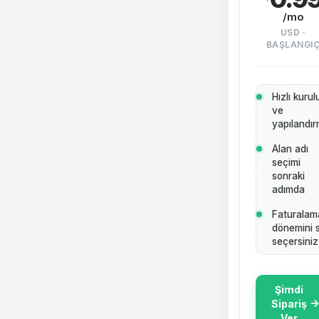
/mo
USD ·
BAŞLANGI
Hızlı kuru
ve
yapılandı
Alan adı
seçimi
sonraki
adımda
Faturalam
dönemini s
seçersiniz
Şimdi
Sipariş
Ver