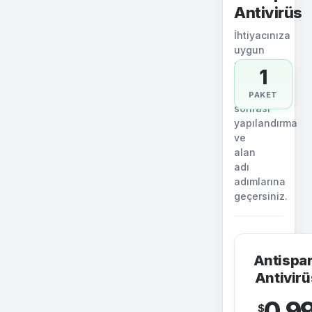
Antivirüs
İhtiyacınıza
uygun
paketi
1
seçin.
Sipariş
PAKET
sonrası
yapılandırma
ve
alan
adı
adımlarına
geçersiniz.
Antispa
Antivirü
0.9
$