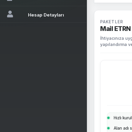
Hesap Detayları
PAKETLER
Mail ETRN
İhtiyacınıza uy
yapılandırma ve
Hızlı kur
Alan adı 