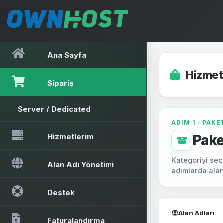
Ana Sayfa
Hizmet 
Sipariş
Server / Dedicated
ADIM 1 · PAKE
Hizmetlerim
Pake
Kategoriyi seçi
Alan Adı Yönetimi
adımlarda alan
Destek
Alan Adları
Faturalandırma