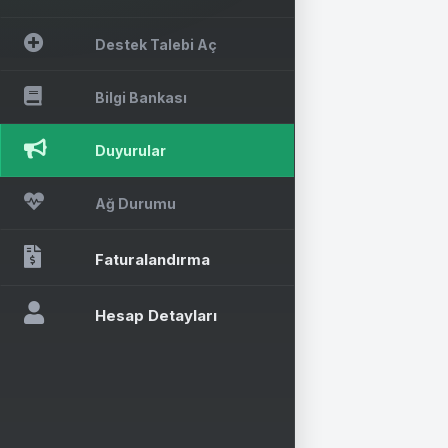
Destek Talebi Aç
Bilgi Bankası
Duyurular
Ağ Durumu
Faturalandırma
Hesap Detayları