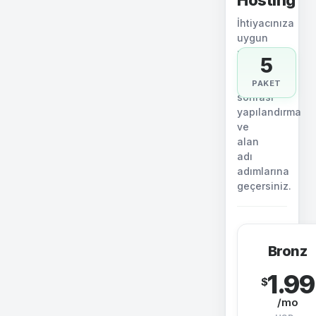
Hosting
İhtiyacınıza
uygun
paketi
5
seçin.
Sipariş
PAKET
sonrası
yapılandırma
ve
alan
adı
adımlarına
geçersiniz.
Bronz
1.99
$
/mo