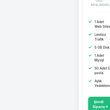
USD ·
BAŞLANGIÇ
1 Adet
Web Sites
Limitsiz
Trafik
5 GB Disk
1 Adet
Mysql
50 Adet E
posta
Aylık
Yedeklem
Şimdi
Sipariş