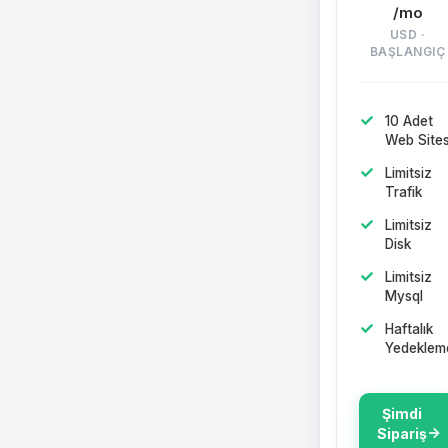
/mo
USD ·
BAŞLANGIÇ
10 Adet
Web Sites
Limitsiz
Trafik
Limitsiz
Disk
Limitsiz
Mysql
Haftalık
Yedeklem
Şimdi
Sipariş