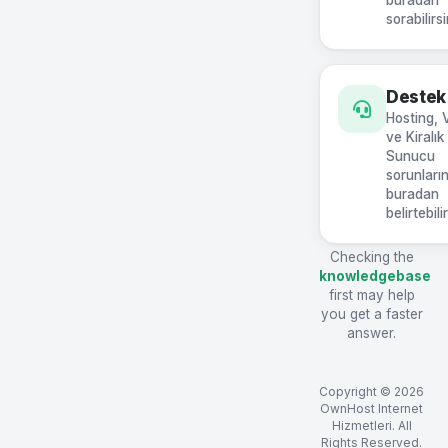
buradan
sorabilirs
Destek
Hosting, 
ve Kiralık
Sunucu
sorunların
buradan
belirtebili
Checking the
knowledgebase
first may help
you get a faster
answer.
Copyright © 2026
OwnHost Internet
Hizmetleri. All
Rights Reserved.