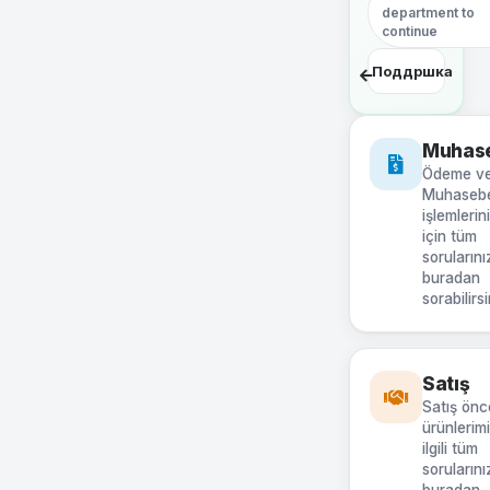
department to
continue
Поддршка
Muhas
Ödeme v
Muhaseb
işlemlerin
için tüm
sorularını
buradan
sorabilirsi
Satış
Satış önc
ürünlerimi
ilgili tüm
sorularını