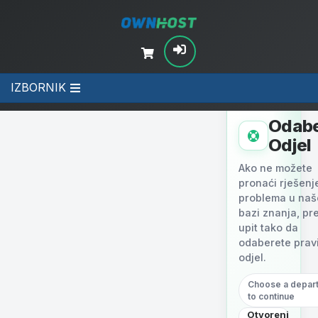
IZBORNIK
STEP 1 ·
DEPARTMENT
Odabe
Odjel
Ako ne možete
pronaći rješenj
problema u naš
bazi znanja, pr
upit tako da
odaberete prav
odjel.
Choose a depar
to continue
Otvoreni