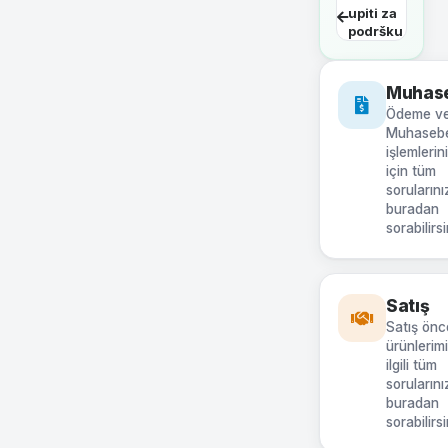
upiti za
podršku
Muhas
Ödeme v
Muhaseb
işlemlerin
için tüm
sorularını
buradan
sorabilirsi
Satış
Satış önc
ürünlerimi
ilgili tüm
sorularını
buradan
sorabilirs