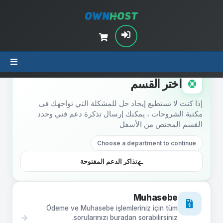
STEP 1 · DEPARTMENT
اختر القسم
إذا كنت لا تستطيع إيجاد حل للمشكلة التي تواجهك فى
مكتبة الشروحات ، يمكنك إرسال تذكرة دعم فني وحدد
القسم المختص من الأسفل
Choose a department to continue
تذاكر الدعم المفتوحة
Muhasebe
Ödeme ve Muhasebe işlemleriniz için tüm
sorularınızı buradan sorabilirsiniz.