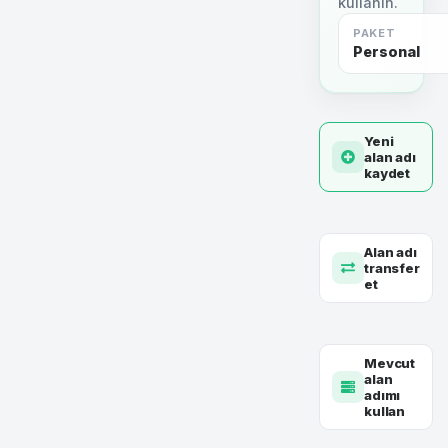
kullanın.
PAKET
Personal
Yeni
alan adı
kaydet
Alan adı
transfer
et
Mevcut
alan
adımı
kullan