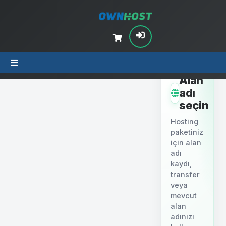
ADIM 2
Alan
adı
seçin
Hosting
paketiniz
için alan
adı
kaydı,
transfer
veya
mevcut
alan
adınızı