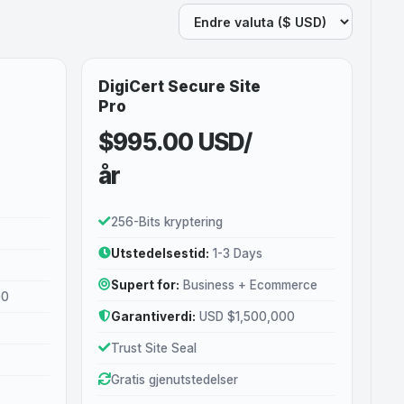
DigiCert Secure Site
Pro
$995.00 USD/
år
256-Bits kryptering
Utstedelsestid:
1-3 Days
Supert for:
Business + Ecommerce
00
Garantiverdi:
USD $1,500,000
Trust Site Seal
Gratis gjenutstedelser