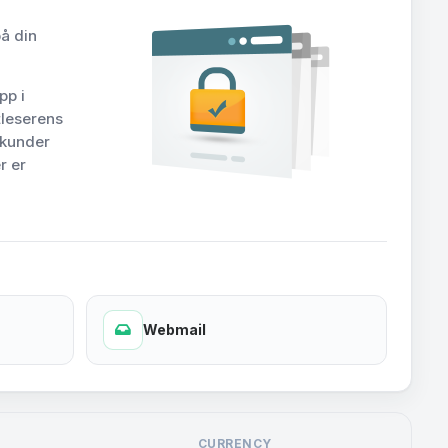
på din
pp i
ttleserens
 kunder
r er
Webmail
CURRENCY