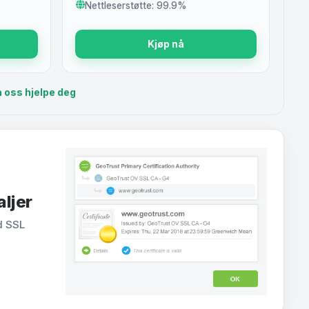
Nettleserstøtte: 99.9%
Kjøp nå
a oss hjelpe deg
aljer
d SSL