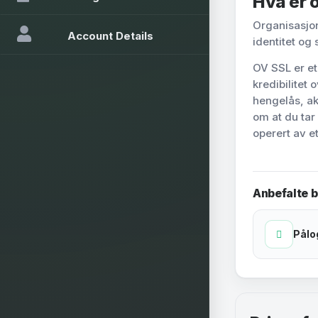
Hva er 
Organisasjon
Account Details
identitet og 
OV SSL er et 
kredibilitet 
hengelås, ak
om at du tar
operert av e
Anbefalte 
Pålo