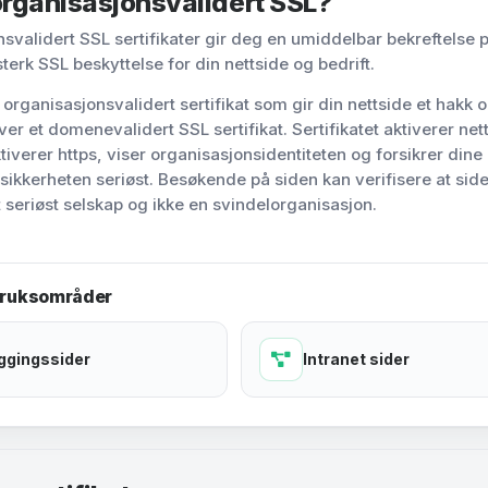
organisasjonsvalidert SSL?
svalidert SSL sertifikater gir deg en umiddelbar bekreftelse 
sterk SSL beskyttelse for din nettside og bedrift.
organisasjonsvalidert sertifikat som gir din nettside et hakk o
over et domenevalidert SSL sertifikat. Sertifikatet aktiverer ne
tiverer https, viser organisasjonsidentiteten og forsikrer dine
 sikkerheten seriøst. Besøkende på siden kan verifisere at side
t seriøst selskap og ikke en svindelorganisasjon.
bruksområder
ggingssider
Intranet sider