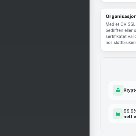
Organisasjon
Med et OV SSL se
bedriften eller
sertifikatet vali
hos sluttbruker
Krypt
99.9% 
nettl