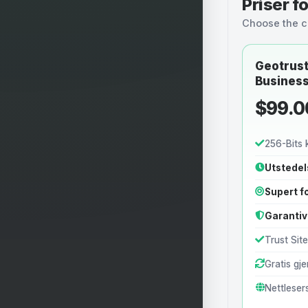
Priser fo
Choose the cer
Geotrust
Busines
$99.0
256-Bits 
Utstedel
Supert fo
Garantiv
Trust Sit
Gratis gj
Nettleser