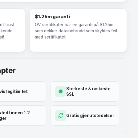
$1.25m garanti
et trust
OV sertifikater har en garanti på $1.25m
økende.
som dekker datainnbrudd som skyldes feil
så.
med sertifikatet.
apter
Sterkeste & raskeste
is legitimitet
SSL
stedt innen 1-2
Gratis gjenutstedelser
ger