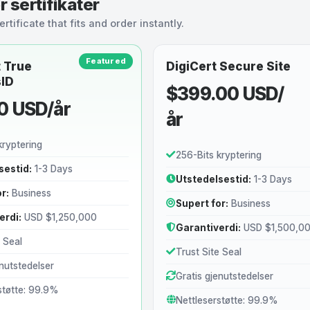
r sertifikater
tificate that fits and order instantly.
Featured
 True
DigiCert Secure Site
sID
$399.00 USD/
0 USD/år
år
kryptering
256-Bits kryptering
sestid:
1-3 Days
Utstedelsestid:
1-3 Days
r:
Business
Supert for:
Business
erdi:
USD $1,250,000
Garantiverdi:
USD $1,500,0
e Seal
Trust Site Seal
enutstedelser
Gratis gjenutstedelser
støtte: 99.9%
Nettleserstøtte: 99.9%