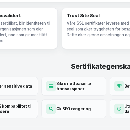
svalidert
Trust Site Seal
rtifikat, blir identiteten til
Våre SSL sertifikater leveres med 
 organisasjonen som eier
seal som øker tryggheten for bes
dert, noe som gir mer tillitt
Dette øker gjerne omsetningen og
ne.
Sertifikategensk
Sikre nettbaserte
er sensitive data
Bev
transaksjoner
kompabilitet til
Ut
Øk SEO rangering
esere
da