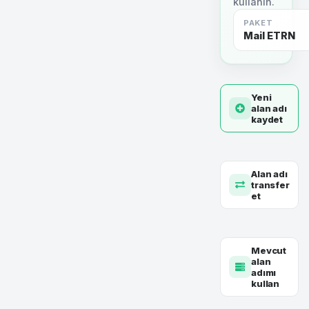
kullanın.
PAKET
Mail ETRN
Yeni
alan adı
kaydet
Alan adı
transfer
et
Mevcut
alan
adımı
kullan