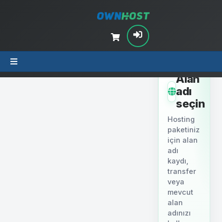
ADIM 2
Alan
adı
seçin
Hosting
paketiniz
için alan
adı
kaydı,
transfer
veya
mevcut
alan
adınızı